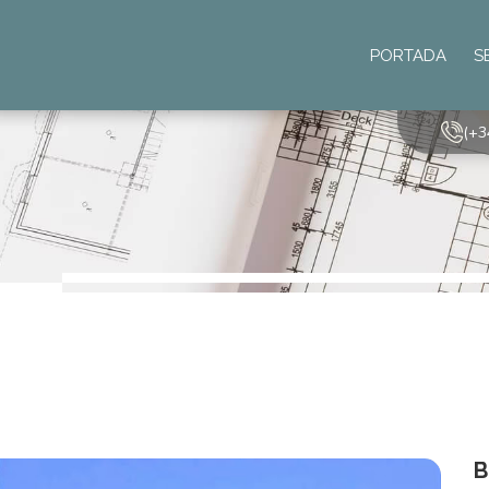
PORTADA
S
(+3
B