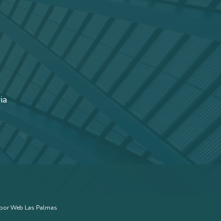
ia
 por
Web Las Palmas