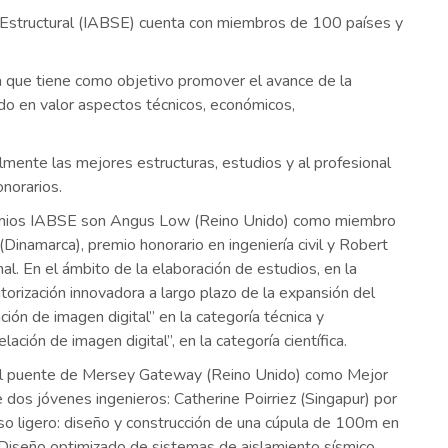
ía Estructural (IABSE) cuenta con miembros de 100 países y
ca que tiene como objetivo promover el avance de la
endo en valor aspectos técnicos, económicos,
mente las mejores estructuras, estudios y al profesional
norarios.
remios IABSE son Angus Low (Reino Unido) como miembro
(Dinamarca), premio honorario en ingeniería civil y Robert
l. En el ámbito de la elaboración de estudios, en la
torización innovadora a largo plazo de la expansión del
ión de imagen digital” en la categoría técnica y
ación de imagen digital”, en la categoría científica.
e el puente de Mersey Gateway (Reino Unido) como Mejor
 dos jóvenes ingenieros: Catherine Poirriez (Singapur) por
eso ligero: diseño y construcción de una cúpula de 100m en
lo “Diseño optimizado de sistemas de aislamiento sísmico