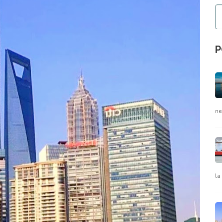
P
ne
la