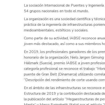
La sociación Internacional de Puentes y Ingenier
54 grupos nacionales en todo el mundo.
La organización es una sociedad científica y técni
práctica de la ingeniería de infraestructuras poni
medioambientales, estéticos y sociales.
Como parte de su actividad, IABSE reconoce anual
joven más destacado, así como a sus miembros ho
En 2019, los profesionales ganadores de los p
honorario de la organización; Niels Jørgen Gimsing 
Hällmark (Suecia), premio IABSE a joven profesiona
categoría profesional se reconoce el trabajo “Moni
puente de Gran Belt (Dinamarca) utilizando correlac
“Descripción del rendimiento de corte usando correl
En el ámbito de las infraestructuras se reconoc
Estructura de 2019 y la contribución destacada de
la publicación del artículo “Megaestructuras de p
Manila” y Marco Furinghetti (Italia) por el artícu