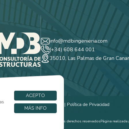
info@mdbingenieria.com
(+34) 608 644 001
35010, Las Palmas de Gran Canar
ACEPTO
tas
Cookies
|
Aviso Legal
|
Política de Privacidad
MÁS INFO
B Consultoría de Estructuras. Todos los derechos reservados
Página realizada