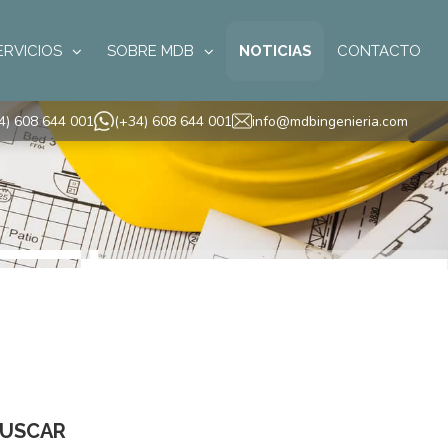
ERVICIOS
SOBRE MDB
NOTICIAS
CONTACTO
4) 608 644 001
(+34) 608 644 001
info@mdbingenieria.com
USCAR